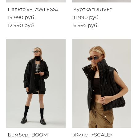
Пальто «FLAWLESS»
Куртка "DRIVE"
19 990 pуб.
11 990 pуб.
12 990 pуб.
6 995 pуб.
Бомбер "BOOM"
Жилет «SCALE»