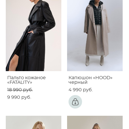
Пальто кожаное
Капюшон «HOOD»
«FATALITY»
черный
18 990 pуб.
4 990 pуб.
9 990 pуб.