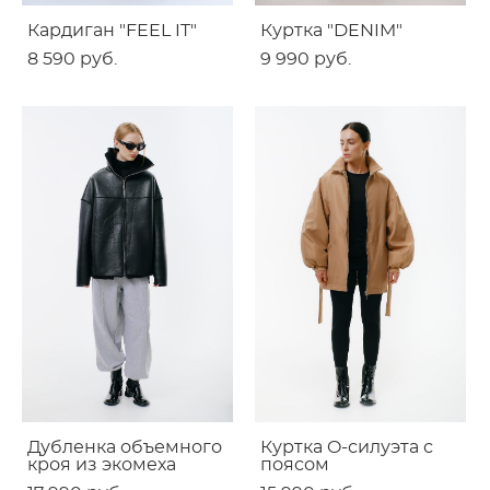
Кардиган "FEEL IT"
Куртка "DENIM"
8 590 pуб.
9 990 pуб.
Дубленка объемного
Куртка O-силуэта с
кроя из экомеха
поясом