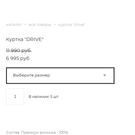
каталог
>
все товары
>
куртка "drive"
Куртка "DRIVE"
11 990 pуб.
6 995 pуб.
Выберите размер
В наличии:
5
шт.
ДОБАВИТЬ В КОРЗИНУ
Состав: Премиум экокожа - 100%