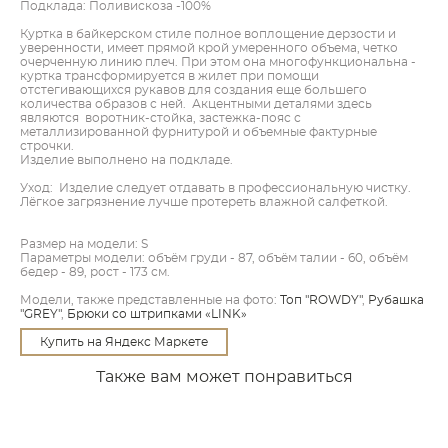
Подклада: Поливискоза -100%
Куртка в байкерском стиле полное воплощение дерзости и
уверенности, имеет прямой крой умеренного объема, четко
очерченную линию плеч. При этом она многофункциональна -
куртка трансформируется в жилет при помощи
отстегивающихся рукавов для создания еще большего
количества образов с ней. Акцентными деталями здесь
являются воротник-стойка, застежка-пояс с
металлизированной фурнитурой и объемные фактурные
строчки.
Изделие выполнено на подкладе.
Уход: Изделие следует отдавать в профессиональную чистку.
Лёгкое загрязнение лучше протереть влажной салфеткой.
Размер на модели: S
Параметры модели: объём груди - 87, объём талии - 60, объём
бедер - 89, рост - 173 см.
Модели, также представленные на фото:
Топ "ROWDY"
,
Рубашка
"GREY"
,
Брюки со штрипками «LINK»
Купить на Яндекс Маркете
Также вам может понравиться