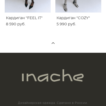
Кардиган "FEEL IT"
Кардиган "COZY"
8 590 pуб.
5 990 pуб.
Дизайнерская одежда. Сделано в России.