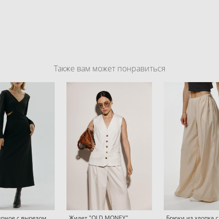
Также вам может понравиться
ерное с вырезом
Жилет "OLD MONEY"
Брюки из хлопка с