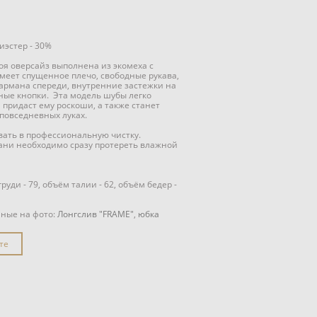
иэстер - 30%
оя оверсайз выполнена из экомеха с
меет спущенное плечо, свободные рукава,
кармана спереди, внутренние застежки на
ые кнопки. Эта модель шубы легко
 придаст ему роскоши, а также станет
повседневных луках.
авать в профессиональную чистку.
ани необходимо сразу протереть влажной
уди - 79, объём талии - 62, объём бедер -
нные на фото:
Лонгслив "FRAME"
,
юбка
те