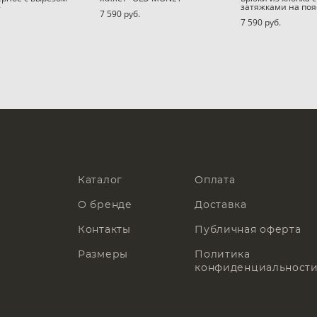
»
затяжками на поя
7 590 pуб.
7 590 pуб.
Каталог
Оплата
О бренде
Доставка
Контакты
Публичная оферта
Размеры
Политика
конфиденциальност