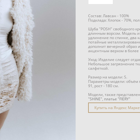
Состав: Лавсан - 100%
Подклада: Хлопок - 70%, пол
Шуба "POSH" свободного кр
длинным ворсом. Модель и
удлинение по спинке, два 
потайные металлизированн
дополнит вечерний образ и
акцентным верхом в более 
Уход: Изделие следует отд
Небольшое загрязнение тк
салфеткой.
Размер на модели: S.
Параметры модели: объём гр
91, рост - 180 см.
Модели, также представле
"SHINE"
,
платье "FIERY"
Купить на Яндекс Марке