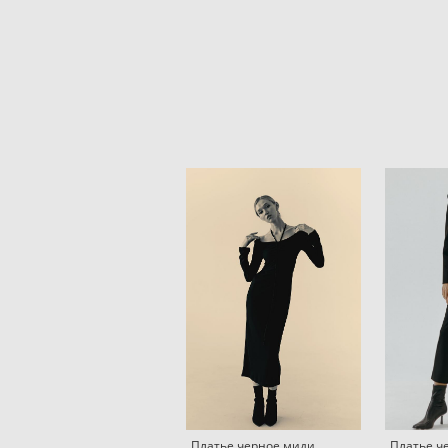
Платье черное миди
Платье ч