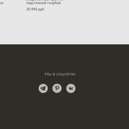
се
подстежкой голубой
20 990 pуб.
Мы в соцсетях
и