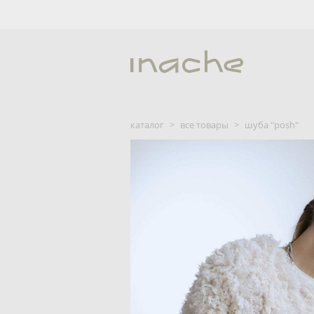
каталог
>
все товары
>
шуба "posh"