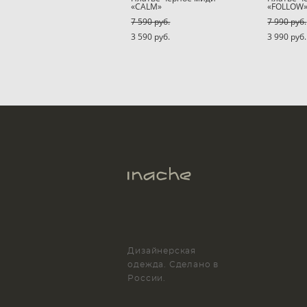
«CALM»
«FOLLOW
7 590 pуб.
7 990 pуб.
3 590 pуб.
3 990 pуб.
Дизайнерская
одежда. Сделано в
России.