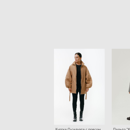
Куртка O-силуэта с поясом
Пальто "