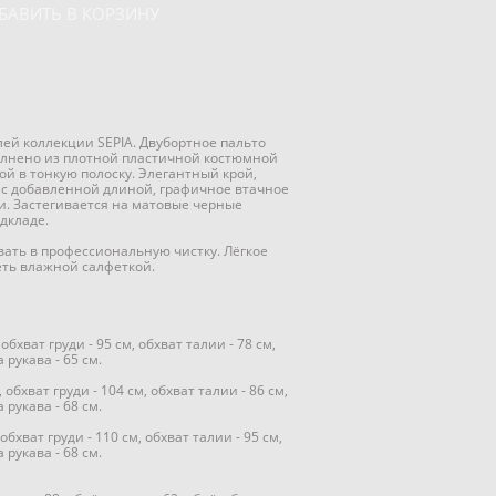
БАВИТЬ В КОРЗИНУ
ей коллекции SEPIA. Двубортное пальто
олнено из плотной пластичной костюмной
ой в тонкую полоску. Элегантный крой,
 с добавленной длиной, графичное втачное
и. Застегивается на матовые черные
дкладе.
авать в профессиональную чистку. Лёгкое
еть влажной салфеткой.
 обхват груди - 95 см, обхват талии - 78 см,
 рукава - 65 см.
 обхват груди - 104 см, обхват талии - 86 см,
 рукава - 68 см.
 обхват груди - 110 см, обхват талии - 95 см,
 рукава - 68 см.