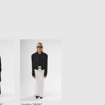
K"
Бомбер "MAIN"