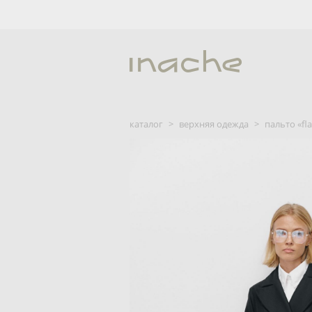
каталог
>
верхняя одежда
>
пальто «fl