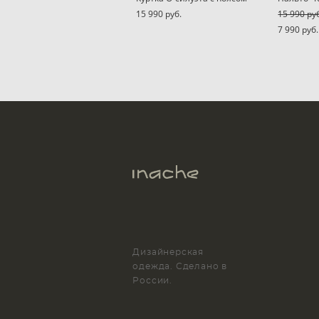
15 990 pуб.
15 990 pу
7 990 pуб.
Дизайнерская
одежда. Сделано в
России.