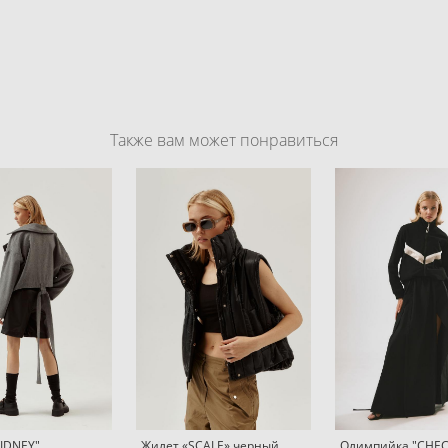
Также вам может понравиться
KIDNEY"
Жилет «SCALE» черный
Олимпийка "CHEC