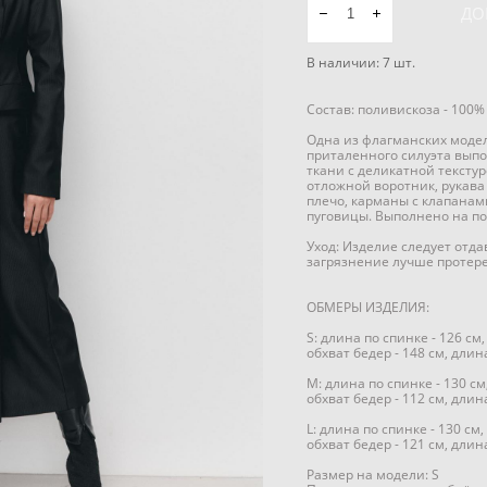
ДО
В наличии:
7
шт.
Состав: поливискоза - 100%
Одна из флагманских модел
приталенного силуэта вып
ткани с деликатной текстур
отложной воротник, рукава
плечо, карманы с клапанам
пуговицы. Выполнено на по
Уход: Изделие следует отд
загрязнение лучше протер
ОБМЕРЫ ИЗДЕЛИЯ:
S: длина по спинке - 126 см,
обхват бедер - 148 см, длина
M: длина по спинке - 130 см,
обхват бедер - 112 см, длина
L: длина по спинке - 130 см,
обхват бедер - 121 см, длина
Размер на модели: S