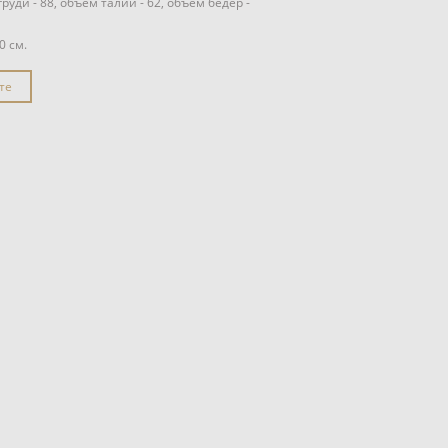
уди - 88, объём талии - 62, объём бедер -
0 см.
те