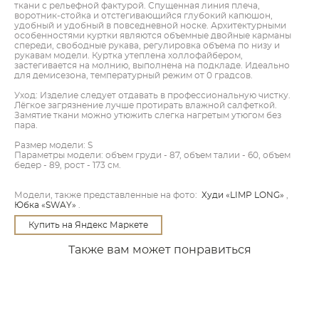
ткани с рельефной фактурой. Спущенная линия плеча,
воротник-стойка и отстегивающийся глубокий капюшон,
удобный и удобный в повседневной носке. Архитектурными
особенностями куртки являются объемные двойные карманы
спереди, свободные рукава, регулировка объема по низу и
рукавам модели. Куртка утеплена холлофайбером,
застегивается на молнию, выполнена на подкладе. Идеально
для демисезона, температурный режим от 0 градсов.
Уход: Изделие следует отдавать в профессиональную чистку.
Лёгкое загрязнение лучше протирать влажной салфеткой.
Замятие ткани можно утюжить слегка нагретым утюгом без
пара.
Размер модели: S
Параметры модели: объем груди - 87, объем талии - 60, объем
бедер - 89, рост - 173 см.
Модели, также представленные на фото:
Худи «LIMP LONG»
,
Юбка «SWAY»
.
Купить на Яндекс Маркете
Также вам может понравиться
Куртка «PAT»
Юбка «SWAY» бежевый