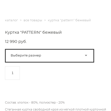
каталог
>
все товары
>
куртка "pattern" бежевый
Куртка "PATTERN" бежевый
12 990 pуб.
Выберите размер
ДОБАВИТЬ В КОРЗИНУ
Состав: хлопок - 80%, полиэстер - 20%
Стеганная куртка свободной кроя из мягкой плотной курточной