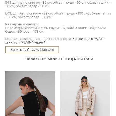
S/M: длина по спинке - 59 см, обхват груди - 90 см, обхват талии -
110 см, обхват бёдер - 110 см.
L/XL: длина по спинке - 59 см, обхват груди - 100 см, обхват талии
- 118 см, обхват бёдер - 118 см.
Размер на модели: S
Параметры модели: объём груди - 87, объём талии - 60, объём
бедер - 89, рост - 173 см.
Модели, также представленные на фото:
брюки карго "WAY"
хаки
,
топ "PLAIN" чёрный
.
Купить на Яндекс Маркете
Также вам может понравиться