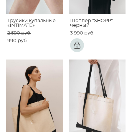
Трусики купальные
Шоппер "SHOPP"
«INTIMATE»
черный
2 590 pуб.
3 990 pуб.
990 pуб.