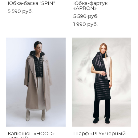
Юбка-баска "SPIN"
Юбка-фартук
«APRON»
5 590 pуб.
5 590 pуб.
1 990 pуб.
Капюшон «HOOD»
Шарф «PLY» черный