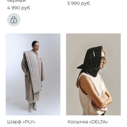
черный
5 990 pуб.
4 990 pуб.
Шарф «PLY»
Косынка «DELTA»