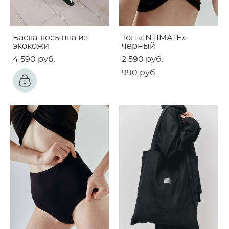
Баска-косынка из
Топ «INTIMATE»
экокожи
черный
4 590 pуб.
2 590 pуб.
990 pуб.