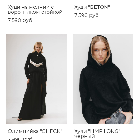
Худи на молнии с
Худи "BETON"
воротником стойкой
7 590 pуб.
7 590 pуб.
Олимпийка "CHECK"
Худи "LIMP LONG"
черный
7 990 pуб.