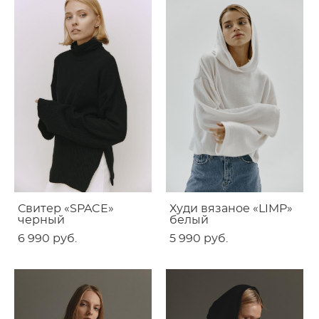
Свитер «SPACE»
Худи вязаное «LIMP»
черный
белый
6 990 pуб.
5 990 pуб.