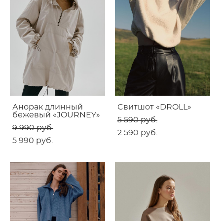
Анорак длинный
Cвитшот «DROLL»
бежевый «JOURNEY»
5 590 pуб.
9 990 pуб.
2 590 pуб.
5 990 pуб.