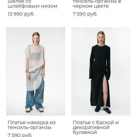
шелке со
тенсель-органзы в
шлейфовым низом
черном цвете
13 990 pуб.
7 590 pуб.
Платье-накидка из
Платье c баской и
тенсель-органзы
декоративной
булавкой
7 590 pуб.