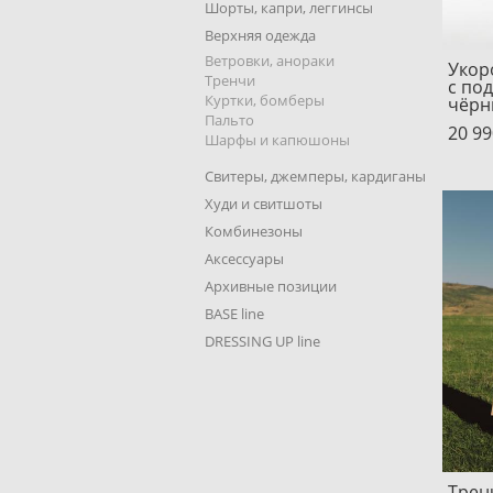
Шорты, капри, леггинсы
Верхняя одежда
Ветровки, анораки
Укор
Тренчи
с по
Куртки, бомберы
чёр
Пальто
20 99
Шарфы и капюшоны
Свитеры, джемперы, кардиганы
Худи и свитшоты
Комбинезоны
Аксессуары
Архивные позиции
BASE line
DRESSING UP line
Трен