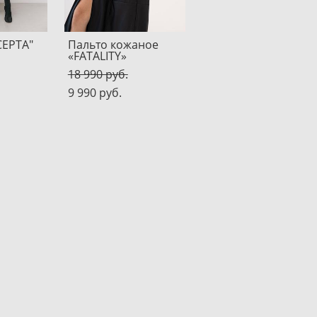
CEPTA"
Пальто кожаное
«FATALITY»
18 990 pуб.
9 990 pуб.