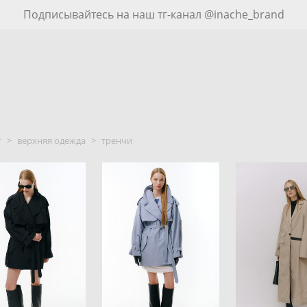
Подписывайтесь на наш тг-канал @inache_brand
г
>
верхняя одежда
>
тренчи