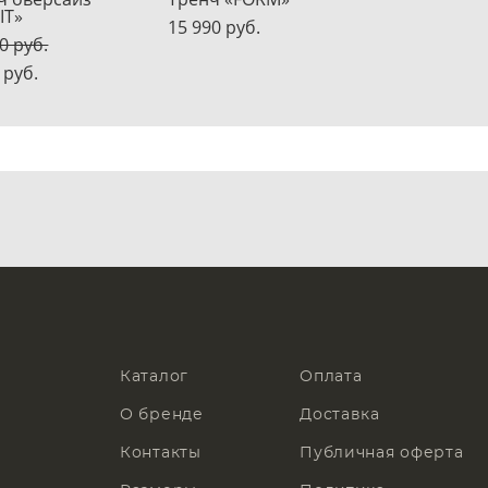
IT»
15 990 pуб.
0 pуб.
 pуб.
енчи женские российского бре
Каталог
Оплата
О бренде
Доставка
Контакты
Публичная оферта