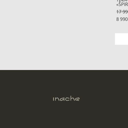
«SPIR
17 99
8 990
тр