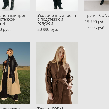
оченный тренч
Укороченный тренч
Тренч "CON
дстежкой
с подстежкой
19 990 pуб.
ный
голубой
13 995 pуб.
0 pуб.
20 990 pуб.
ч оверсайз
Тренч «FORM»