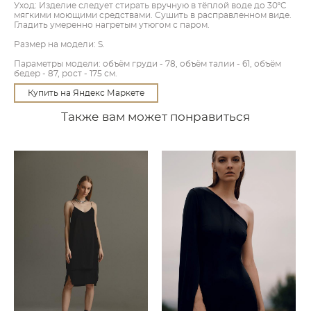
Уход: Изделие следует стирать вручную в тёплой воде до 30ºC
мягкими моющими средствами. Сушить в расправленном виде.
Гладить умеренно нагретым утюгом с паром.
Размер на модели: S.
Параметры модели: объём груди - 78, объём талии - 61, объём
бедер - 87, рост - 175 см.
Купить на Яндекс Маркете
Также вам может понравиться