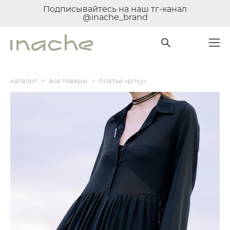
Подписывайтесь на наш тг-канал
@inache_brand
каталог
>
все товары
>
платье «privy»