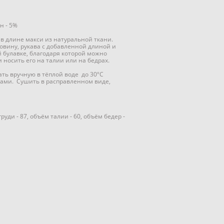
н - 5%
в длине макси из натуральной ткани.
овину, рукава с добавленной длиной и
й булавке, благодаря которой можно
 носить его на талии или на бедрах.
ать вручную в тёплой воде до 30ºC
ами. Сушить в расправленном виде,
уди - 87, объём талии - 60, объём бедер -