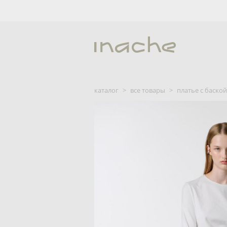
каталог
>
все товары
>
платье c баско