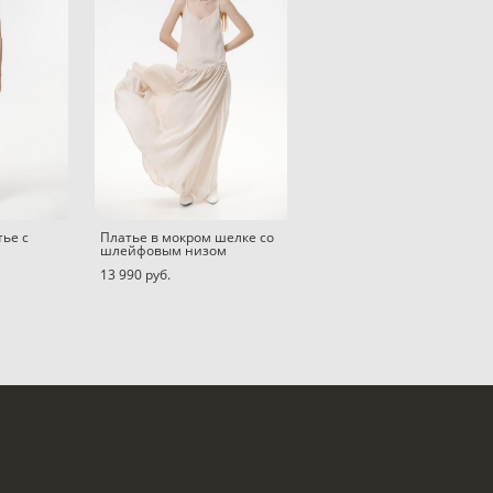
ье с
Платье в мокром шелке со
шлейфовым низом
13 990 pуб.