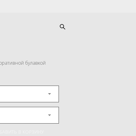
коративной булавкой
БАВИТЬ В КОРЗИНУ