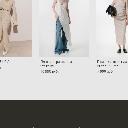
ELICIA"
Платье c разрезом
Приталенное плат
спереди
драпировкой
б.
10 990 pуб.
7 990 pуб.