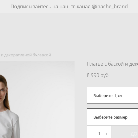
Подписывайтесь на наш тг-канал @inache_brand
й и декоративной булавкой
Платье c баской и де
8 990 pуб.
Выберите Цвет
Выберите размер
ДО