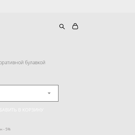
коративной булавкой
БАВИТЬ В КОРЗИНУ
н - 5%