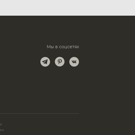
Мы в соцсетях
и
ки
ько