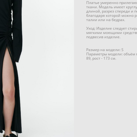
Платье умеренно прилегаю
ткани. Модель имеет кругл
длиной, разрез спереди и п
благодаря которой можно р
талии или на бедрах.
Уход: Изделие следует стир
мягкими моющими средств
подвесив изделие.
Размер на модели: S
Параметры модели: объём гр
89, рост - 173 см.