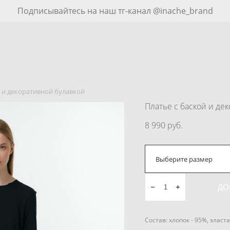
Подписывайтесь на наш тг-канал @inache_brand
й и декоративной булавкой
Платье c баской и де
8 990 pуб.
Выберите размер
ДО
Состав: хлопок - 95%, эласта