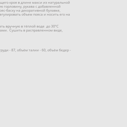
щего кроя в длине макси из натуральной
ую горловину, рукава с добавленной
ояс-баску на декоративной булавке,
егулировать объем пояса и носить его на
ать вручную в тёплой воде до 30ºC
ами. Сушить в расправленном виде,
уди - 87, объём талии - 60, объём бедер -