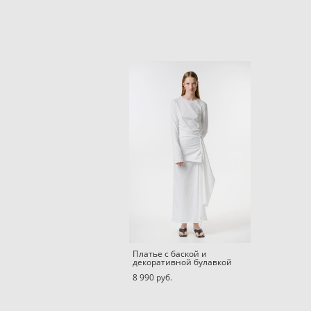
Платье c баской и
декоративной булавкой
8 990 pуб.