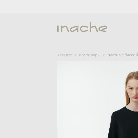
каталог
>
все товары
>
платье c баско