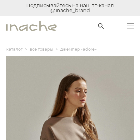
Подписывайтесь на наш тг-канал
@inache_brand
каталог
>
все товары
>
джемпер «adore»