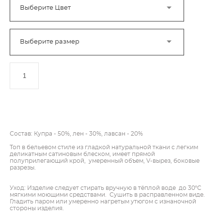
Выберите Цвет
Выберите размер
ДОБАВИТЬ В КОРЗИНУ
Состав: Купра - 50%, лен - 30%, лавсан - 20%
Топ в бельевом стиле из гладкой натуральной ткани с легким
деликатным сатиновым блеском, имеет прямой
полуприлегающий крой, умеренный объем, V-вырез, боковые
разрезы.
Уход: Изделие следует стирать вручную в тёплой воде до 30ºC
мягкими моющими средствами. Сушить в расправленном виде.
Гладить паром или умеренно нагретым утюгом с изнаночной
стороны изделия.