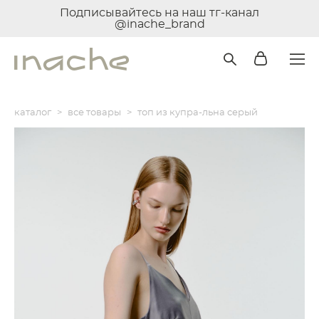
Подписывайтесь на наш тг-канал
@inache_brand
каталог
>
все товары
>
топ из купра-льна серый