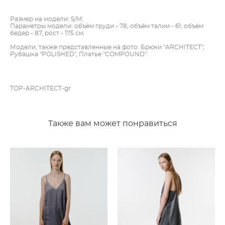
Размер на модели: S/M.
Параметры модели: объём груди - 78, объём талии - 61, объём
бедер - 87, рост - 175 см.
Модели, также представленные на фото: Брюки "ARCHITECT",
Рубашка "POLISHED", Платье "COMPOUND".
TOP-ARCHITECT-gr
Также вам может понравиться