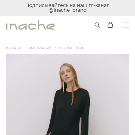
Подписывайтесь на наш тг-канал
@inache_brand
каталог
>
все товары
>
платье "heed"