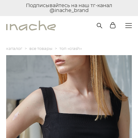
Подписывайтесь на наш тг-канал
@inache_brand
каталог
>
все товары
>
топ «crash»