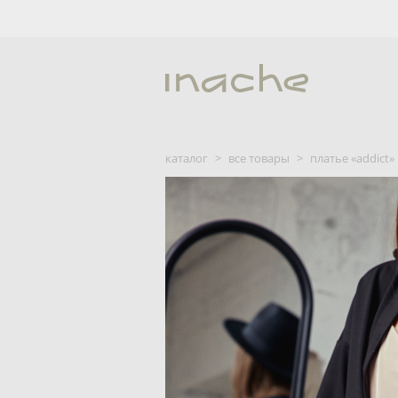
каталог
>
все товары
>
платье «addict»