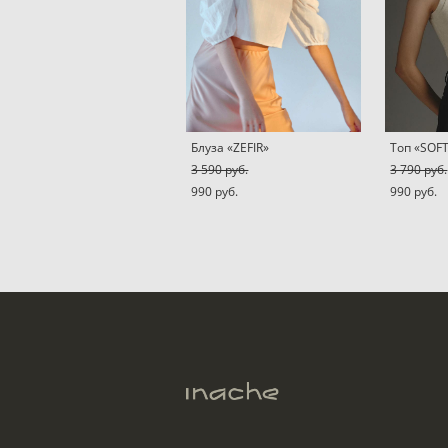
Блуза «ZEFIR»
Топ «SOF
3 590 pуб.
3 790 pуб.
990 pуб.
990 pуб.