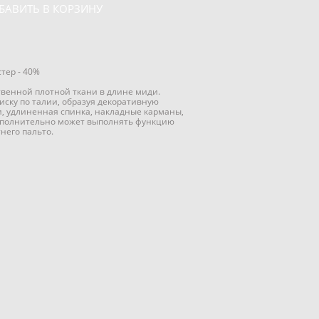
БАВИТЬ В КОРЗИНУ
стер - 40%
ственной плотной ткани в длине миди.
лиску по талии, образуя декоративную
и, удлиненная спинка, накладные карманы,
дополнительно может выполнять функцию
тнего пальто.