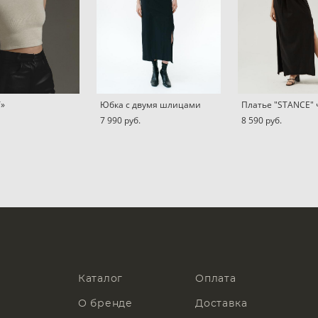
T»
Юбка с двумя шлицами
Платье "STANCE"
7 990 pуб.
8 590 pуб.
Каталог
Оплата
О бренде
Доставка