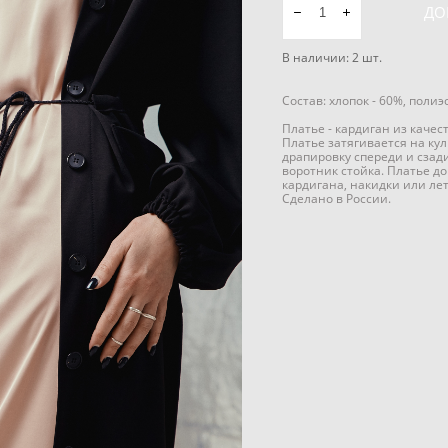
ДО
В наличии:
2
шт.
Состав: хлопок - 60%, полиэ
Платье - кардиган из каче
Платье затягивается на ку
драпировку спереди и сзад
воротник стойка. Платье 
кардигана, накидки или ле
Сделано в России.