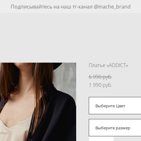
Подписывайтесь на наш тг-канал @inache_brand
Платье «ADDICT»
6 990 pуб.
1 990 pуб.
Выберите Цвет
Выберите размер