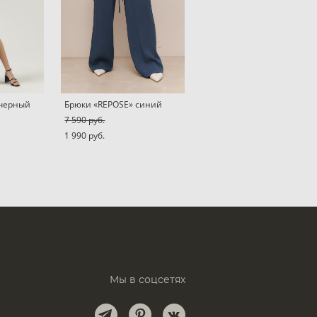
 черный
Брюки «REPOSE» синий
7 590 pуб.
1 990 pуб.
Мы в соцсетях