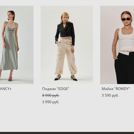
FANCY»
Пиджак "EDGE"
Майка "ROWDY"
8 990 pуб.
3 590 pуб.
3 990 pуб.