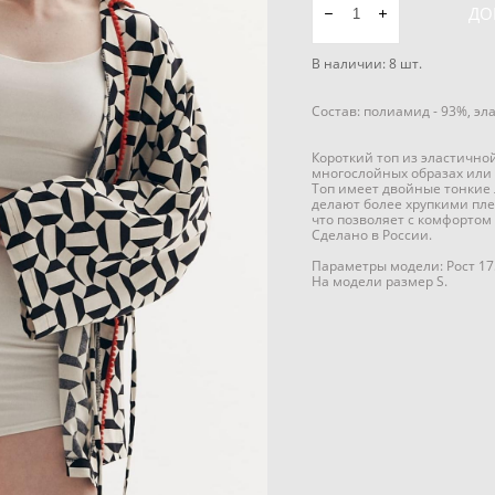
ДО
В наличии:
8
шт.
Состав: полиамид - 93%, эл
Короткий топ из эластично
многослойных образах или 
Топ имеет двойные тонкие
делают более хрупкими пле
что позволяет с комфортом
Сделано в России.
Параметры модели: Рост 17
На модели размер S.