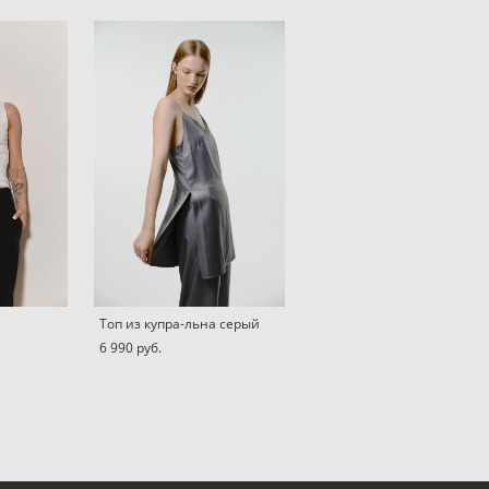
Топ из купра-льна серый
6 990 pуб.