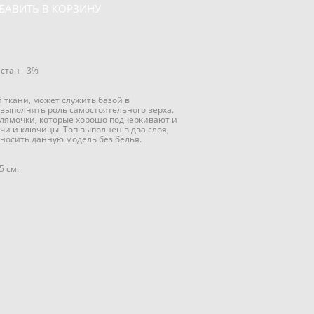
БАВИТЬ В КОРЗИНУ
астан - 3%
й ткани, может служить базой в
выполнять роль самостоятельного верха.
 лямочки, которые хорошо подчеркивают и
чи и ключицы. Топ выполнен в два слоя,
 носить данную модель без белья.
5 см.