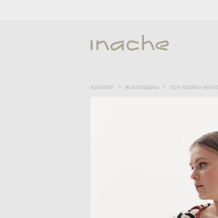
каталог
>
все товары
>
топ «plain» мол