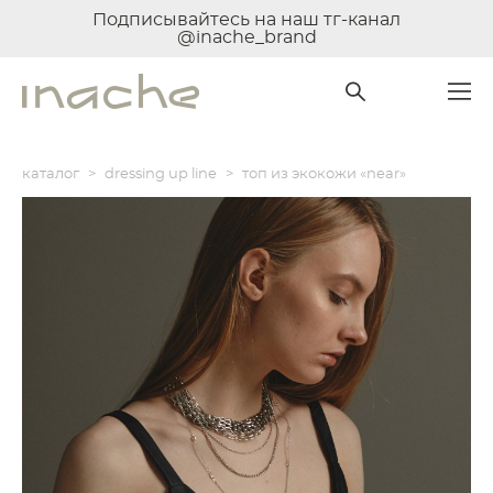
Подписывайтесь на наш тг-канал
@inache_brand
каталог
>
dressing up line
>
топ из экокожи «near»