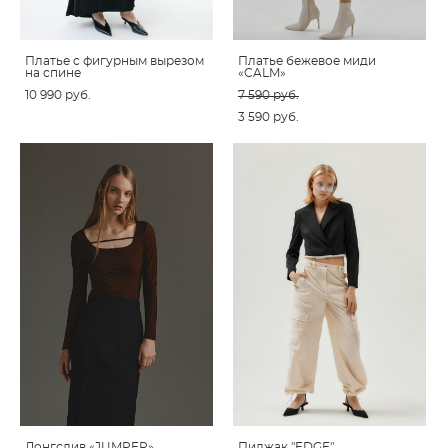
Платье c фигурным вырезом
Платье бежевое миди
на спине
«CALM»
10 990 pуб.
7 590 pуб.
3 590 pуб.
Лонгслив «JUMPER»
Пиджак "EDGE"