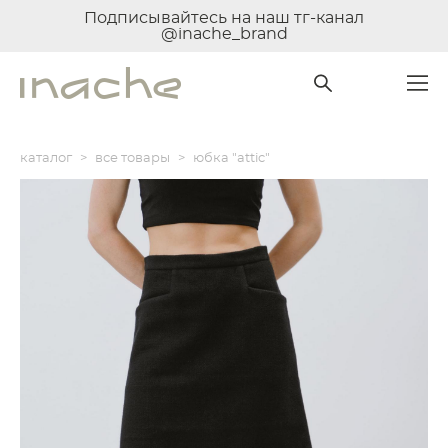
Подписывайтесь на наш тг-канал
@inache_brand
каталог
>
все товары
>
юбка "attic"