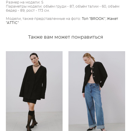
Размер на модели: S
Параметры модели: объём груди - 87, объём талии - 60, объём
бедер - 89, рост - 173 см.
​Модели, также представленные на фото:
Топ "BROOK"
,
Жакет
"ATTIC"
Также вам может понравиться