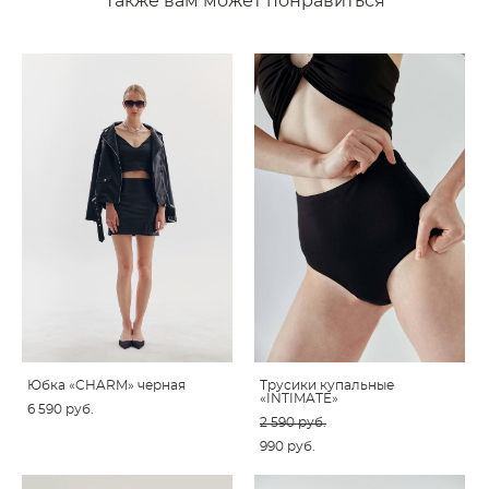
Также вам может понравиться
Юбка «CHARM» черная
Трусики купальные
«INTIMATE»
6 590 pуб.
2 590 pуб.
990 pуб.