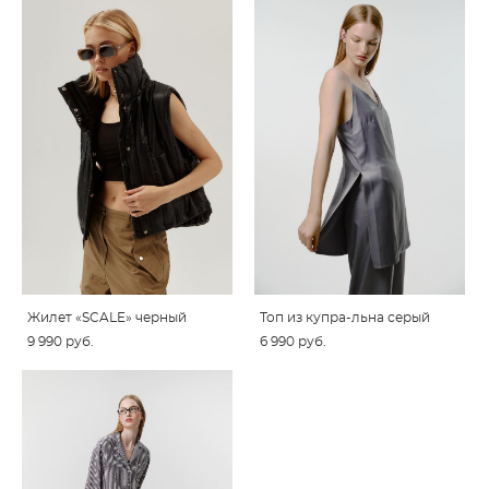
Жилет «SCALE» черный
Топ из купра-льна серый
9 990 pуб.
6 990 pуб.