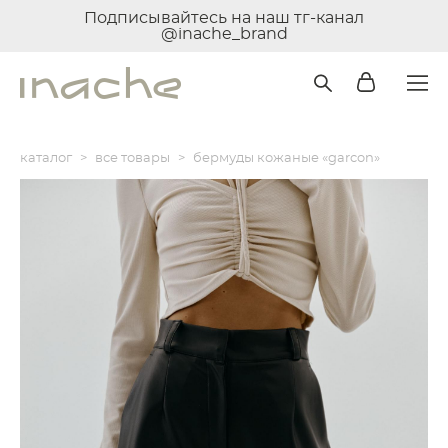
Подписывайтесь на наш тг-канал
@inache_brand
каталог
>
все товары
>
бермуды кожаные «garcon»