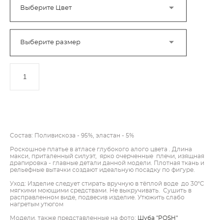
Выберите Цвет
Выберите размер
ДОБАВИТЬ В КОРЗИНУ
Состав: Поливискоза - 95%, эластан - 5%
Роскошное платье в атласе глубокого алого цвета . Длина
макси, приталенный силуэт, ярко очерченные плечи, изящная
драпировка - главные детали данной модели. Плотная ткань и
рельефные вытачки создают идеальную посадку по фигуре.
Уход: Изделие следует стирать вручную в тёплой воде до 30ºC
мягкими моющими средствами. Не выкручивать. Сушить в
расправленном виде, подвесив изделие. Утюжить слабо
нагретым утюгом
Модели, также представленные на фото:
Шуба "POSH"