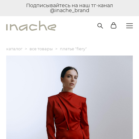
Подписывайтесь на наш тг-канал
@inache_brand
каталог
>
все товары
>
платье "fiery"