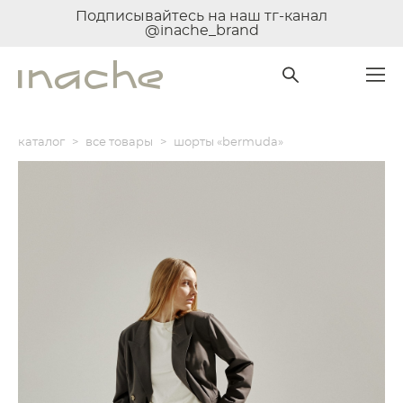
Подписывайтесь на наш тг-канал
@inache_brand
каталог
>
все товары
>
шорты «bermuda»