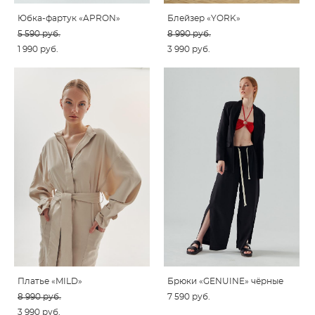
Юбка-фартук «APRON»
Блейзер «YORK»
5 590 pуб.
8 990 pуб.
1 990 pуб.
3 990 pуб.
Платье «MILD»
Брюки «GENUINE» чёрные
8 990 pуб.
7 590 pуб.
3 990 pуб.