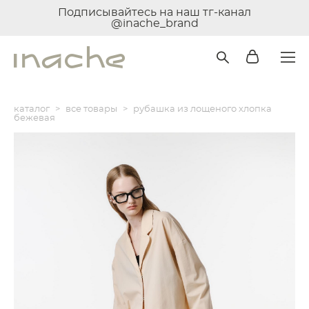
Подписывайтесь на наш тг-канал
@inache_brand
каталог
>
все товары
>
рубашка из лощеного хлопка
бежевая