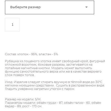
Выберите размер
ДОБАВИТЬ В КОРЗИНУ
Состав: хлопок - 95%, эластан - 5%
Рубашка из лощеного хлопка имеет свободный крой, фигурный
отложной воротник, боковые разрезы, застегивается на
потайные магнитные кнопки. Модель может выполнять
функцию самостоятельного верха или же в качестве верхнего
слоя поверх топов.
Уход: Изделие следует стирать вручную в тёплой воде до 30ºC
мягкими моющими средствами. Сушить в расправленном виде.
Гладить умеренно нагретым утюгом с паром.
Размер на модели: S/M.
Параметры модели: объём груди - 87, объём талии - 60, объём
бедер - 89, рост - 173 см.