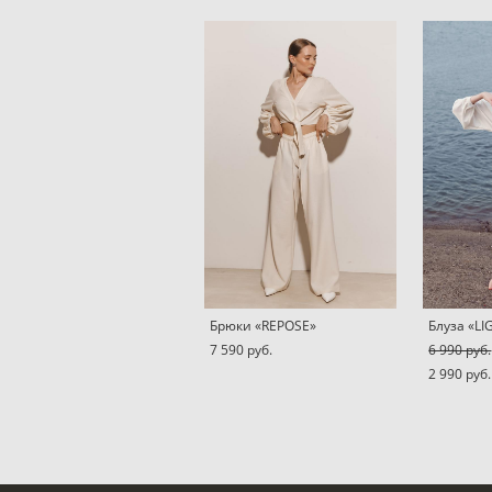
Брюки «REPOSE»
Блуза «LI
7 590 pуб.
6 990 pуб.
2 990 pуб.