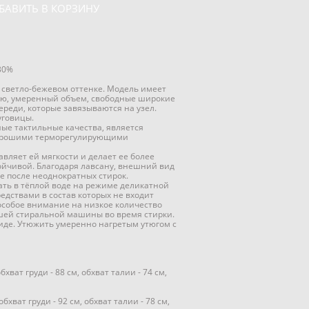
БАВИТЬ В КОРЗИНУ
 30%
в светло-бежевом оттенке. Модель имеет
ию, умеренный объем, свободные широкие
ереди, которые завязываются на узел.
уговицы.
ные тактильные качества, является
орошими терморегулирующими
авляет ей мягкости и делает ее более
ойчивой. Благодаря лавсану, внешний вид
е после неоднократных стирок.
рать в тёплой воде на режиме деликатной
едствами в состав которых не входит
особое внимание на низкое количество
ашей стиральной машины во время стирки.
иде. Утюжить умеренно нагретым утюгом с
обхват груди - 88 см, обхват талии - 74 см,
обхват груди - 92 см, обхват талии - 78 см,