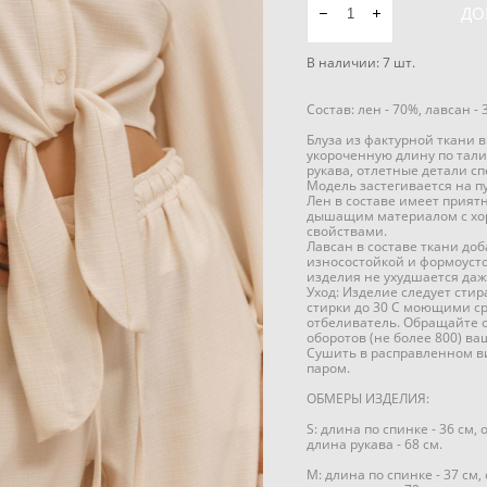
ДО
В наличии:
7
шт.
Состав: лен - 70%, лавсан -
Блуза из фактурной ткани 
укороченную длину по тал
рукава, отлетные детали сп
Модель застегивается на п
Лен в составе имеет прият
дышащим материалом с х
свойствами.
Лавсан в составе ткани доб
износостойкой и формоуст
изделия не ухудшается даж
Уход: Изделие следует сти
стирки до 30 C моющими ср
отбеливатель. Обращайте 
оборотов (не более 800) в
Сушить в расправленном в
паром.
ОБМЕРЫ ИЗДЕЛИЯ:
S: длина по спинке - 36 см, 
длина рукава - 68 см.
M: длина по спинке - 37 см, 