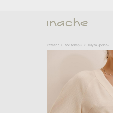
каталог
>
все товары
>
блуза «poise»