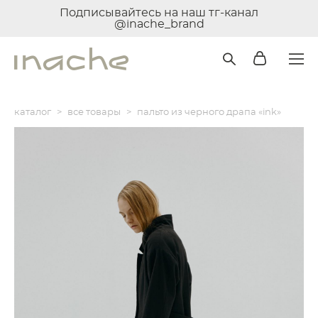
Подписывайтесь на наш тг-канал
@inache_brand
каталог
>
все товары
>
пальто из черного драпа «ink»