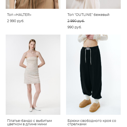
Топ «HALTER»
Топ "OUTLINE" бежевый
2 990 pуб.
2 990 pуб.
990 pуб.
Платье-бандо с выбитым
Брюки свободного кроя со
цветком в длине мини
стрелками