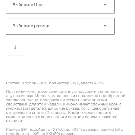
Выберите Цвет
Выберите размер
ДОБАВИТЬ В КОРЗИНУ
Состав: Хлопок - 80%, полиэстер - 15%, эластан - 5%
Платье-кимоно имеет великолепную посадку и выполнено в
двух размерах. Модель выполнена из тщательно подобранной
хлопковой ткани, обладающей всеми необходимыми
свойствами для этой модели. Кимоно имеет сложный крой с
множеством деталей, широкие рукава, пояс, декоративная
отстрочка по спинке, 2 кармана. Кимоно можно носить
самостоятельно в виде платья и верхним слоем в качестве
накидки.
Размер S/М подойдет от XS(40) до M(44) размера, размер L/XL
подойдет от L(46) до XXL(50) размера.