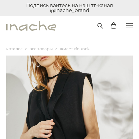
Подписывайтесь на наш тг-канал
@inache_brand
каталог
>
все товары
>
жилет «found»