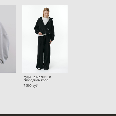
Худи на молнии в
свободном крое
7 590 pуб.