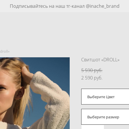
Подписывайтесь на наш тг-канал @inache_brand
droll»
Cвитшот «DROLL»
5 590 pуб.
2 590 pуб.
Выберите Цвет
Выберите размер