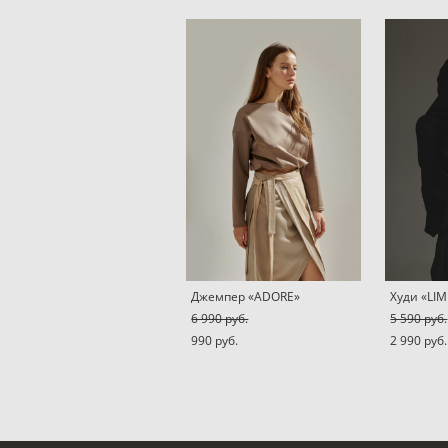
Джемпер «ADORE»
Худи «LI
6 990 pуб.
5 590 pуб.
990 pуб.
2 990 pуб.