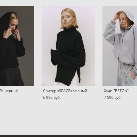
MP» черный
Свитер «SPACE» черный
Худи "BETON"
6 990 pуб.
7 590 pуб.