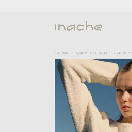
каталог
>
худи и свитшоты
>
cвитшот «