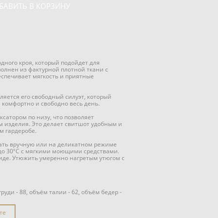
БАВИТЬ В КОРЗИНУ
ного кроя, который подойдет для
олнен из фактурной плотной ткани с
еспечивает мягкость и приятные
яется его свободный силуэт, который
я комфортно и свободно весь день.
ксатором по низу, что позволяет
м изделия. Это делает свитшот удобным и
м гардеробе.
рать вручную или на деликатном режиме
 до 30ºС с мягкими моющими средствами.
иде. Утюжить умеренно нагретым утюгом с
уди - 88, объём талии - 62, объём бедер -
те