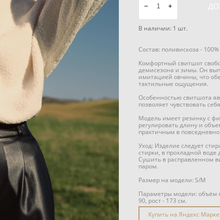
ДО
В наличии:
1
шт.
Состав: поливискоза - 100%
Комфортный свитшот свобод
демисезона и зимы. Он вып
имитацией овчины, что об
тактильные ощущения.
Особенностью свитшота явл
позволяет чувствовать себ
Модель имеет резинку с фи
регулировать длину и объе
практичным в повседневно
Уход: Изделие следует сти
стирки, в прохладной воде
Сушить в расправленном в
паром.
Размер на модели: S/М
Параметры модели: объём гр
90, рост - 173 см.
Купить на Яндекс Марке