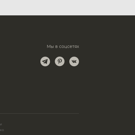
Мы в соцсетях
и
ки
ько