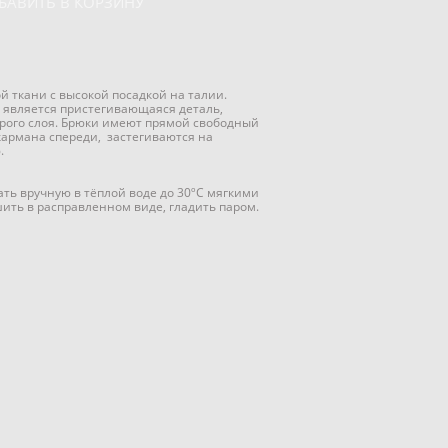
БАВИТЬ В КОРЗИНУ
й ткани с высокой посадкой на талии.
 является пристегивающаяся деталь,
орого слоя. Брюки имеют прямой свободный
 кармана спереди, застегиваются на
.
ать вручную в тёплой воде до 30ºC мягкими
ть в расправленном виде, гладить паром.