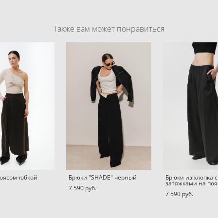
Также вам может понравиться
поясом-юбкой
Брюки "SHADE" черный
Брюки из хлопка с
затяжками на поя
7 590 pуб.
7 590 pуб.