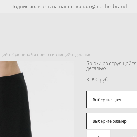
Подписывайтесь на наш тг-канал @inache_brand
ящейся брючиной и пристегивающейся деталью
Брюки cо струящейс
деталью
8 990 pуб.
Выберите Цвет
Выберите размер