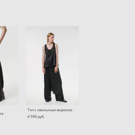
Топ c овальным вырезом
се
4 590 pуб.