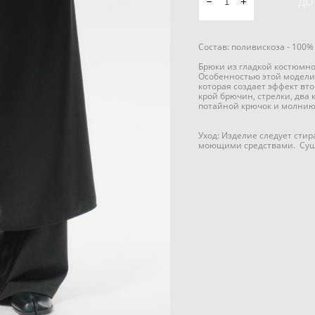
ДО
Состав: поливискоза - 100%
Брюки из гладкой костюмно
Особенностью этой модели
которая создает эффект вт
крой брючин, стрелки, два
потайной крючок и молнию
Уход: Изделие следует стир
моющими средствами. Суши