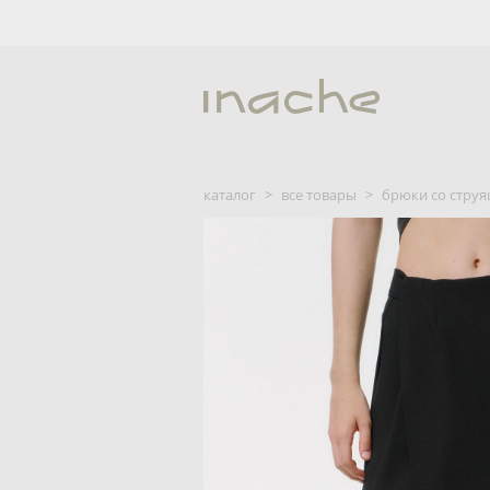
каталог
>
все товары
>
брюки cо стру