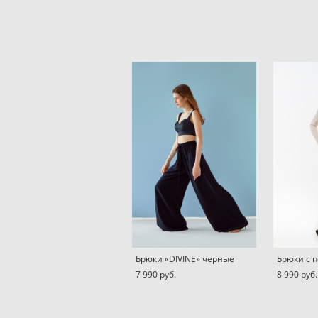
Брюки «DIVINE» черные
Брюки с 
7 990 pуб.
8 990 pуб.