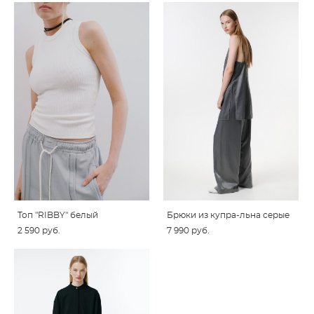
Топ "RIBBY" белый
Брюки из купра-льна серые
2 590 pуб.
7 990 pуб.