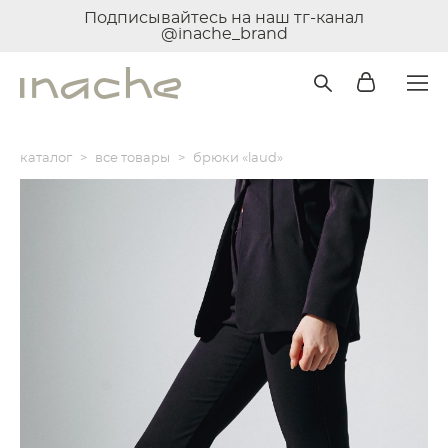
Подписывайтесь на наш тг-канал
@inache_brand
каталог
>
все товары
>
брюки «laud»