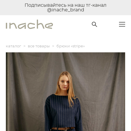
Подписывайтесь на наш тг-канал
@inache_brand
каталог
>
все товары
>
брюки «stripe»