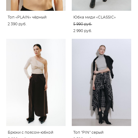
Топ «PLAIN» чёрный
Юбка миди «CLASSIC»
2 390 pуб.
5 990 pуб.
2 990 pуб.
Брюки с поясом-юбкой
Топ "PIN" серый