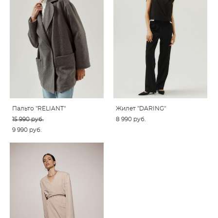
Пальто "RELIANT"
Жилет "DARING"
15 990 pуб.
8 990 pуб.
9 990 pуб.