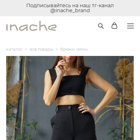
Подписывайтесь на наш тг-канал
@inache_brand
каталог
>
все товары
>
брюки «slow»