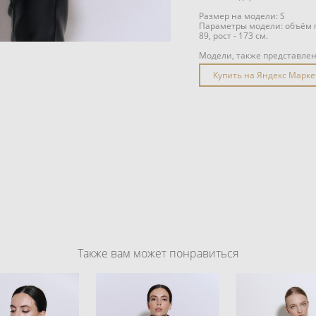
Размер на модели: S
Параметры модели: объём гр
89, рост - 173 см.
Модели, также представле
Купить на Яндекс Марке
Также вам может понравиться