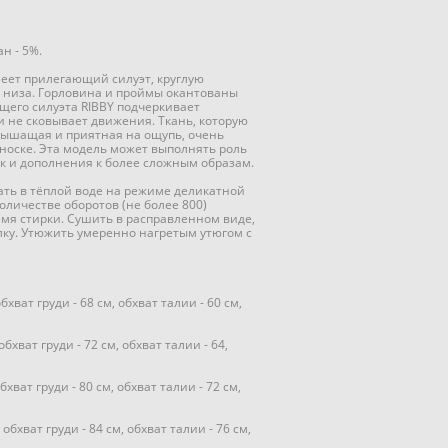
ан - 5%.
меет прилегающий силуэт, круглую
 низа. Горловина и проймы окантованы
ющего силуэта RIBBY подчеркивает
и не сковывает движения. Ткань, которую
дышащая и приятная на ощупь, очень
носке. Эта модель может выполнять роль
ак и дополнения к более сложным образам.
рать в тёплой воде на режиме деликатной
оличестве оборотов (не более 800)
мя стирки. Сушить в расправленном виде,
лку. Утюжить умеренно нагретым утюгом с
обхват груди - 68 см, обхват талии - 60 см,
обхват груди - 72 см, обхват талии - 64,
обхват груди - 80 см, обхват талии - 72 см,
 обхват груди - 84 см, обхват талии - 76 см,