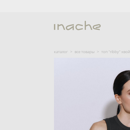
каталог
>
все товары
>
топ "ribby" хв