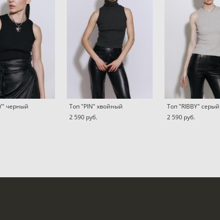
BY" черный
Топ "PIN" хвойный
Топ "RIBBY" серый
2 590 pуб.
2 590 pуб.