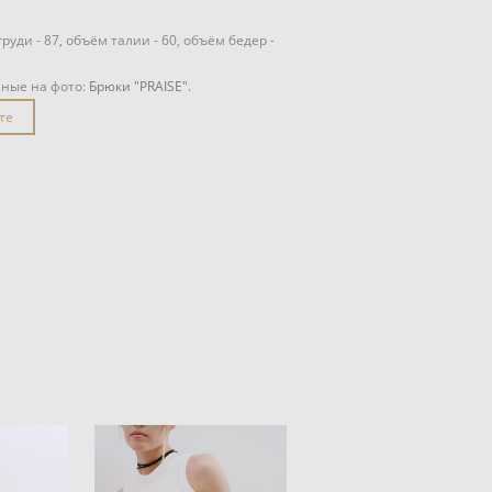
уди - 87, объём талии - 60, объём бедер -
нные на фото:
Брюки "PRAISE"
.
те