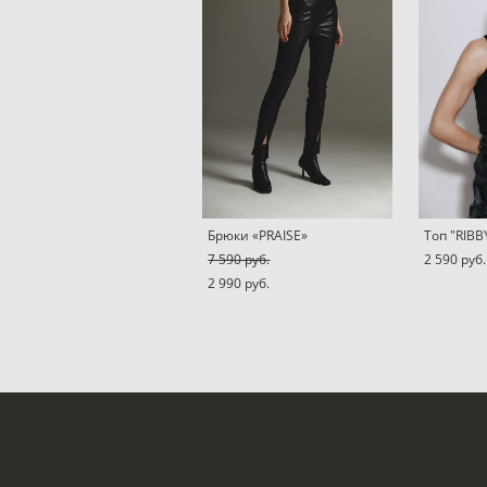
Брюки «PRAISE»
Топ "RIB
7 590 pуб.
2 590 pуб.
2 990 pуб.