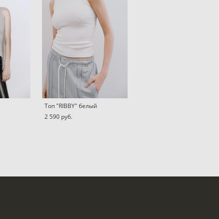
Топ "RIBBY" белый
2 590 pуб.