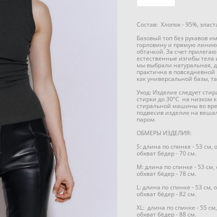
Состав: Хлопок - 95%, эласт
Базовый топ без рукавов и
горловину и прямую линию
обтачкой. За счет прилега
естественные изгибы тела 
мы выбрали натуральная, 
практична в повседневной 
как универсальной базы, т
Уход: Изделие следует сти
стирки до 30ºC на низком к
стиральной машины во вре
подвесив изделие на веша
паром.
ОБМЕРЫ ИЗДЕЛИЯ:
S: длина по спинке - 53 см, 
обхват бёдер - 70 см.
M: длина по спинке - 53 см, 
обхват бёдер - 78 см.
L: длина по спинке - 53 см, 
обхват бёдер - 82 см.
XL: длина по спинке - 55 см,
обхват бёдер - 88 см.