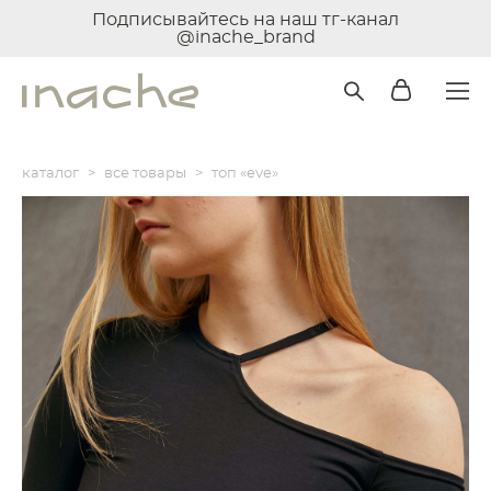
Подписывайтесь на наш тг-канал
@inache_brand
каталог
>
все товары
>
топ «eve»