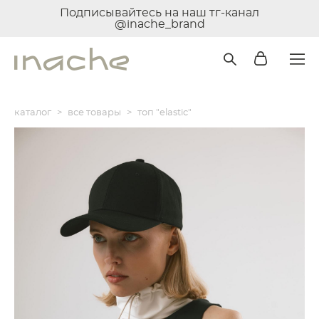
Подписывайтесь на наш тг-канал
@inache_brand
каталог
>
все товары
>
топ "elastic"