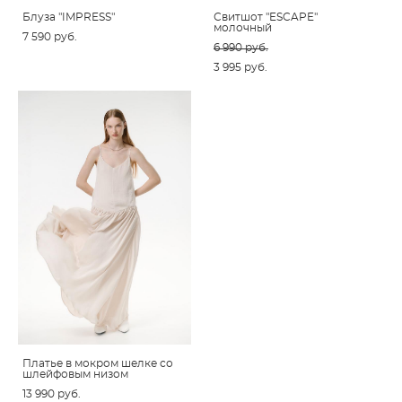
Блуза "IMPRESS"
Свитшот "ESCAPE"
молочный
7 590 pуб.
6 990 pуб.
3 995 pуб.
Платье в мокром шелке со
шлейфовым низом
13 990 pуб.