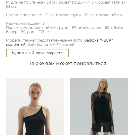
M: длина по спинке - 30 см, обхват груди - 74 см, обхват талии -
63 см.
L: длина по спинке - 31 см, обхват груди - 78 см, обхват - 66 см.
Размер на модели: S
Параметры модели: объём груди - 87, объём талии - 60, объём
бедер - 89, рост - 173 см.
Модели, также представленные на фото:
баффка "NECK"
молочный
, бейсболка "CAP" черный.
Купить на Яндекс Маркете
Также вам может понравиться