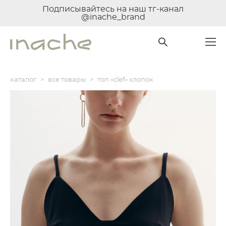
Подписывайтесь на наш тг-канал
@inache_brand
каталог
>
все товары
>
топ «clef» хлопок