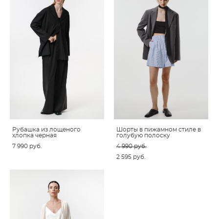
Рубашка из лощеного
Шорты в пижамном стиле в
хлопка черная
голубую полоску
7 990 pуб.
4 990 pуб.
2 595 pуб.