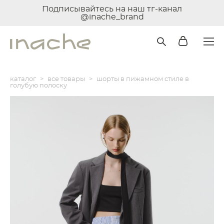
Подписывайтесь на наш тг-канал
@inache_brand
каталог
>
все товары
>
шорты в пижамном стиле в
голубую полоску