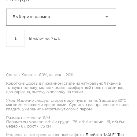
Выберите размер
В наличии:
7
шт.
ДОБАВИТЬ В КОРЗИНУ
Состав: Хлопок - 80%, лавсан - 20%
Короткие шорты в пижамном стиле из натуральной ткани в
тонкую полоску, модель имеет комфортный пояс на резинке,
два кармана, высокую посадку на талии.
Уход: Изделие следует стирать вручную в тёплой воде до 30ºC
мягкими моющими средствами. Сушить в расправленном виде,
гладить умеренно нагретым утюгом с паром.
Размер на модели: S/M.
Параметры модели: объём груди - 78, объём талии - 61, объём
бедер - 87, рост - 175 см.
Модели, также представленные на фото:
Блейзер "MALE"
,
Топ