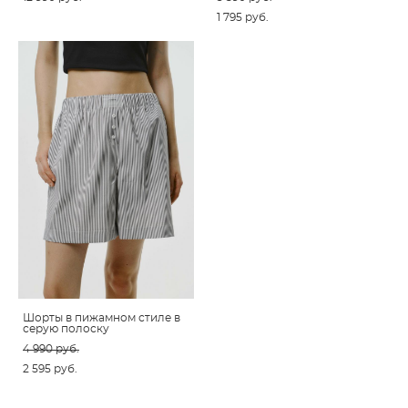
1 795 pуб.
Шорты в пижамном стиле в
серую полоску
4 990 pуб.
2 595 pуб.