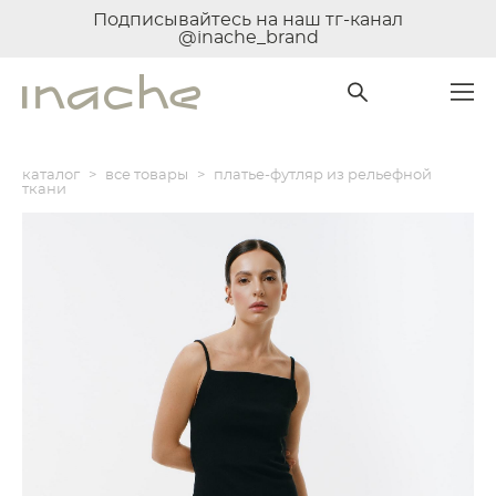
Подписывайтесь на наш тг-канал
@inache_brand
каталог
>
все товары
>
платье-футляр из рельефной
ткани