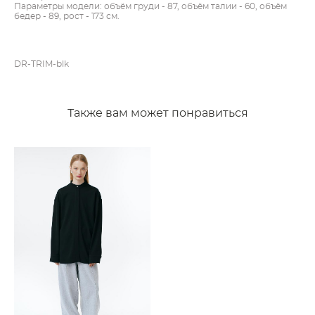
Параметры модели: объём груди - 87, объём талии - 60, объём
бедер - 89, рост - 173 см.
DR-TRIM-blk
Также вам может понравиться