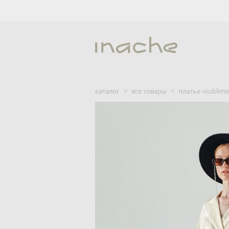
каталог
>
все товары
>
платье «sublime