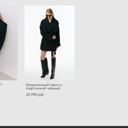
E"
Укороченный тренч с
подстежкой чёрный
20 990 pуб.