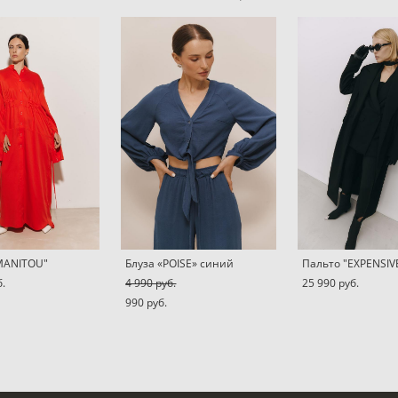
MANITOU"
Блуза «POISE» синий
Пальто "EXPENSIV
б.
4 990 pуб.
25 990 pуб.
990 pуб.