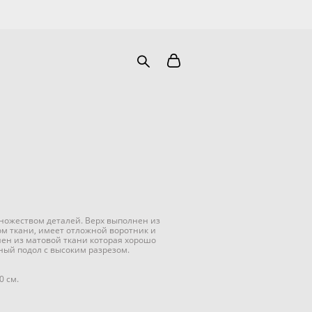
ножеством деталей. Верх выполнен из
м ткани, имеет отложной воротник и
ен из матовой ткани которая хорошо
ный подол с высоким разрезом.
0 см.