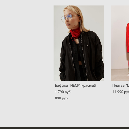
Баффка "NECK" красный
Платье "
1 790 pуб.
11 990 pу
890 pуб.