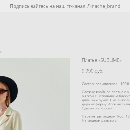
Подписывайтесь на наш тг-канал @inache_brand
»
Платье «SUBLIME»
9 990 pуб.
Состав: поливискоза - 100%
Сложно кройное платье с м
мягкой с небольшим блеско
длинный рукав. Низ выполн
держит форму. Ассиметрич
Сделано в России.
Параметры модели: Рост 18
На модели размер S.