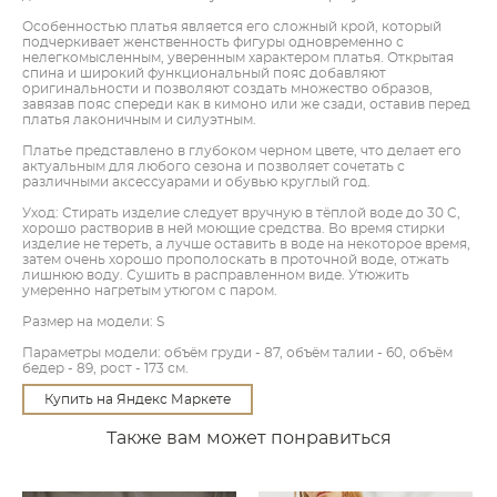
Особенностью платья является его сложный крой, который
подчеркивает женственность фигуры одновременно с
нелегкомысленным, уверенным характером платья. Открытая
спина и широкий функциональный пояс добавляют
оригинальности и позволяют создать множество образов,
завязав пояс спереди как в кимоно или же сзади, оставив перед
платья лаконичным и силуэтным.
Платье представлено в глубоком черном цвете, что делает его
актуальным для любого сезона и позволяет сочетать с
различными аксессуарами и обувью круглый год.
Уход: Стирать изделие следует вручную в тёплой воде до 30 C,
хорошо растворив в ней моющие средства. Во время стирки
изделие не тереть, а лучше оставить в воде на некоторое время,
затем очень хорошо прополоскать в проточной воде, отжать
лишнюю воду. Сушить в расправленном виде. Утюжить
умеренно нагретым утюгом с паром.
Размер на модели: S
Параметры модели: объём груди - 87, объём талии - 60, объём
бедер - 89, рост - 173 см.
Купить на Яндекс Маркете
Также вам может понравиться