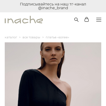
Подписывайтесь на наш тг-канал
@inache_brand
каталог
>
все товары
>
платье «soiree»