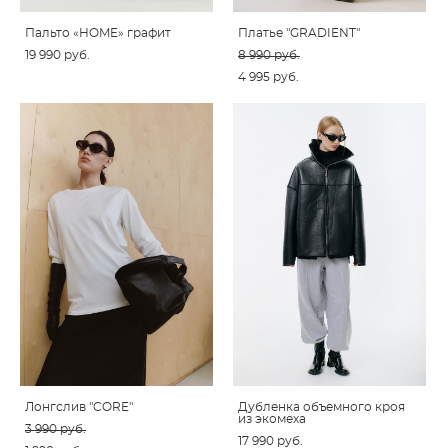
Пальто «HOME» графит
Платье "GRADIENT"
19 990 pуб.
8 990 pуб.
4 995 pуб.
Лонгслив "CORE"
Дубленка объемного кроя
из экомеха
3 990 pуб.
17 990 pуб.