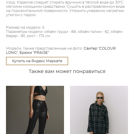
Уход: Изделие следует стирать вручную в тёплой воде до 30ºC
мягкими моющими средствами. Сушить в расправленном виде
на горизонтальной поверхности. Утюжить умеренно нагретым
утюгом с паром.
Размер на модели: S
Параметры модели: объём груди - 88, объём талии - 62, объём
бедер - 90, рост - 175 см.
Модели, также представленные на фото:
Свитер "COLOUR
LONG"
,
Брюки "PRAISE"
Купить на Яндекс Маркете
Также вам может понравиться