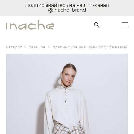
Подписывайтесь на наш тг-канал
@inache_brand
каталог
>
base line
>
платье-рубашка "grey long" бежевый