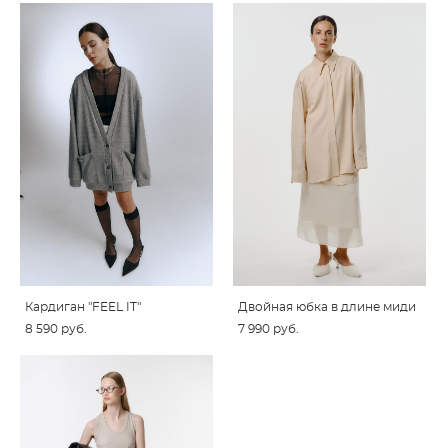
Кардиган "FEEL IT"
Двойная юбка в длине миди
8 590 pуб.
7 990 pуб.