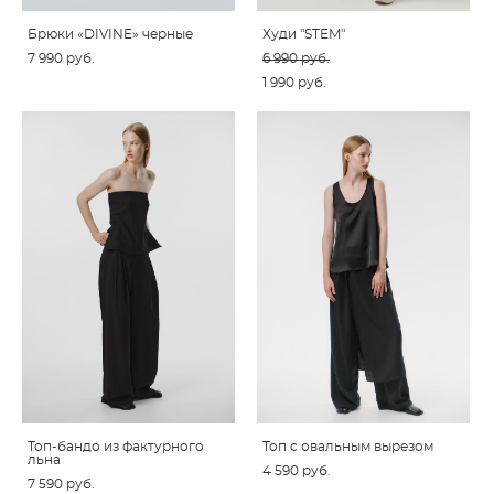
Брюки «DIVINE» черные
Худи "STEM"
7 990 pуб.
6 990 pуб.
1 990 pуб.
Топ-бандо из фактурного
Топ c овальным вырезом
льна
4 590 pуб.
7 590 pуб.