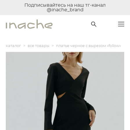
Подписывайтесь на наш тг-канал
@inache_brand
каталог
>
все товары
>
платье черное с вырезом «follow»