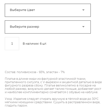
Выберите Цвет
Выберите размер
В наличии:
6
шт.
ДОБАВИТЬ В КОРЗИНУ
Состав: поливискоза - 93%, эластан - 7%
Платье в длине миди из фактурной эластичной ткани,
приталенного силуэта, с V-вырезом и акцентной деталью в виде
фигурного разреза сбоку. Платье великолепно в посадке на
любой размер, визуально делает талию тоньше, добавляет рост
и наиболее комплиментарно сочетается с обувью на каблуке.
Уход: Изделие следует стирать вручную в тёплой воде до 30ºC
мягкими моющими средствами. Сушить в расправленном виде,
гладить паром.