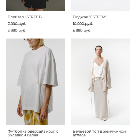
Блейзер «STREET»
Пиджак "ESTEEM"
7 990 pуб.
10 990 pуб.
3 990 pуб.
5 990 pуб.
Футболка оверсайз кроя с
Бельевой топ в жемчужном
булавкой белая
атласе