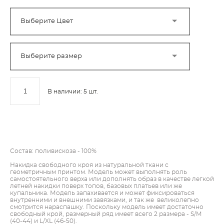
Выберите Цвет
Выберите размер
В наличии:
5
шт.
ДОБАВИТЬ В КОРЗИНУ
Состав: поливискоза - 100%
Накидка свободного кроя из натуральной ткани с
геометричным принтом. Модель может выполнять роль
самостоятельного верха или дополнять образ в качестве легкой
летней накидки поверх топов, базовых платьев или же
купальника. Модель запахивается и может фиксироваться
внутренними и внешними завязками, и так же великолепно
смотрится нараспашку. Поскольку модель имеет достаточно
свободный крой, размерный ряд имеет всего 2 размера - S/M
(40-44) и L/XL (46-50).