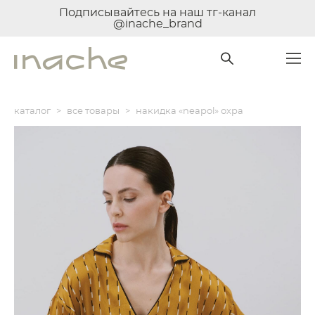
Подписывайтесь на наш тг-канал
@inache_brand
каталог
>
все товары
>
накидка «neapol» охра