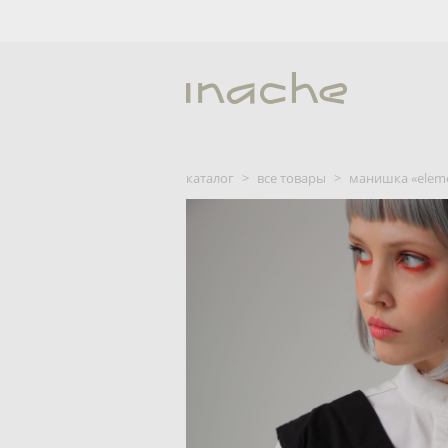
каталог
>
все товары
>
манишка «elem