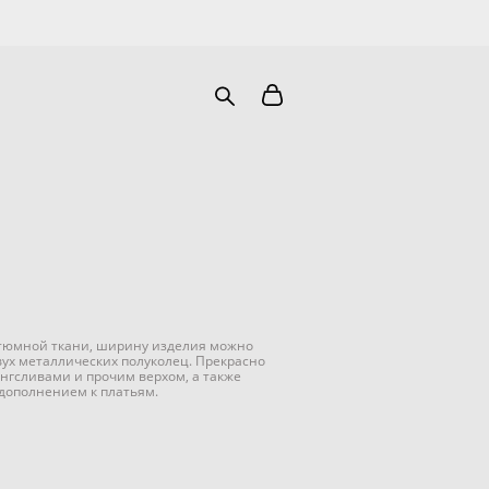
тюмной ткани, ширину изделия можно
ух металлических полуколец. Прекрасно
онгсливами и прочим верхом, а также
дополнением к платьям.