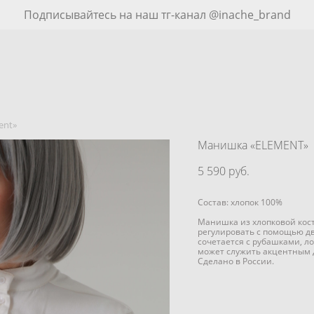
Подписывайтесь на наш тг-канал @inache_brand
ent»
Манишка «ELEMENT»
5 590 pуб.
Состав: хлопок 100%
Манишка из хлопковой кос
регулировать c помощью дв
сочетается с рубашками, л
может служить акцентным 
Сделано в России.