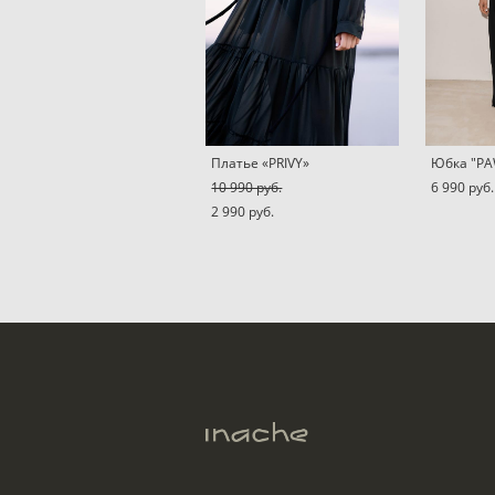
Платье «PRIVY»
Юбка "P
10 990 pуб.
6 990 pуб.
2 990 pуб.