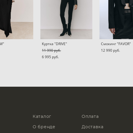
AW"
Куртка "DRIVE"
Смокинг "FAVOR"
11 990 pуб.
12 990 pуб.
6 995 pуб.
Каталог
Оплата
О бренде
Доставка